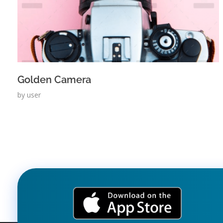
Golden Camera
by
user