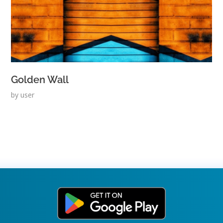
Golden Wall
by
user