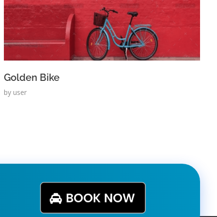
Golden Bike
by
user