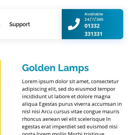
Available
24/7/365
s
Support
01332
331331
Golden Lamps
Lorem ipsum dolor sit amet, consectetur
adipiscing elit, sed do eiusmod tempor
incididunt ut labore et dolore magna
aliqua Egestas purus viverra accumsan in
nisl nisi Arcu cursus vitae congue mauris
rhoncus aenean vel elit scelerisque In
egestas erat imperdiet sed euismod nisi
porta lorem mollis Morbi tristique